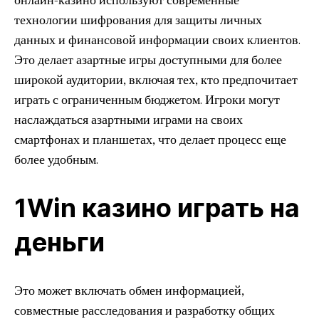
онлайн-казино используют современные
технологии шифрования для защиты личных
данных и финансовой информации своих клиентов.
Это делает азартные игры доступными для более
широкой аудитории, включая тех, кто предпочитает
играть с ограниченным бюджетом. Игроки могут
наслаждаться азартными играми на своих
смартфонах и планшетах, что делает процесс еще
более удобным.
1Win казино играть на
деньги
Это может включать обмен информацией,
совместные расследования и разработку общих