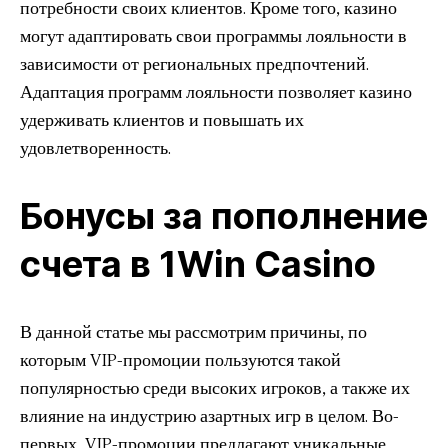
потребности своих клиентов. Кроме того, казино
могут адаптировать свои программы лояльности в
зависимости от региональных предпочтений.
Адаптация программ лояльности позволяет казино
удерживать клиентов и повышать их
удовлетворенность.
Бонусы за пополнение
счета в 1Win Casino
В данной статье мы рассмотрим причины, по
которым VIP-промоции пользуются такой
популярностью среди высоких игроков, а также их
влияние на индустрию азартных игр в целом. Во-
первых, VIP-промоции предлагают уникальные