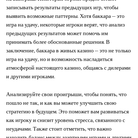
записывать результаты предыдущих игр, чтобы
выявить возможные паттерны. Хотя баккара — это
игра на удачу, некоторые игроки верят, что анализ
предыдущих результатов может помочь им
принимать более обоснованные решения. В
заключение, баккара в живых казино — это не только
игра на удачу, но и возможность насладиться
атмосферой настоящего казино, общаясь с дилерами
и другими игроками.
Анализируйте свои проигрыши, чтобы понять, что
пошло не так, и как вы можете улучшить свою
стратегию в будущем. Это поможет вам развиваться
как игроку и снизит уровень стресса, связанного с
неудачами. Также стоит отметить, что важно
находить баланс между азартными играми и другими