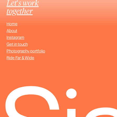
Let's work
together
Home
About
Instagram
Get in touch
Photography portfolio
Ride Far & Wide