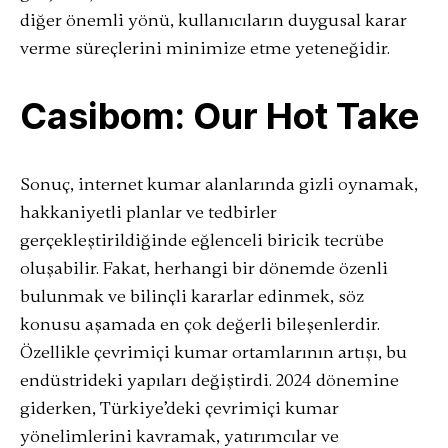
diğer önemli yönü, kullanıcıların duygusal karar
verme süreçlerini minimize etme yeteneğidir.
Casibom: Our Hot Take
Sonuç, internet kumar alanlarında gizli oynamak,
hakkaniyetli planlar ve tedbirler
gerçekleştirildiğinde eğlenceli biricik tecrübe
oluşabilir. Fakat, herhangi bir dönemde özenli
bulunmak ve bilinçli kararlar edinmek, söz
konusu aşamada en çok değerli bileşenlerdir.
Özellikle çevrimiçi kumar ortamlarının artışı, bu
endüstrideki yapıları değiştirdi. 2024 dönemine
giderken, Türkiye’deki çevrimiçi kumar
yönelimlerini kavramak, yatırımcılar ve