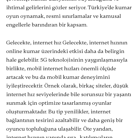
ihtimal gelirlerini gözler seriyor. Türkiye’de kumar
oyun oynamak, resmi sınırlamalar ve kamusal
engellerle barındıran bir kapsam.
Gelecekte, internet hız Gelecekte, internet hızının
online kumar üzerindeki etkisi daha da belirgin
hale gelebilir. 5G teknolojisinin yaygınlaşmasıyla
birlikte, mobil internet hızları önemli ölçüde
artacak ve bu da mobil kumar deneyimini
iyileştirecektir. Örnek olarak, birkaç siteler, düşük
internet hız seviyelerinde bile sorunsuz bir yaşantı
sunmak için optimize tasarlanmış oyunlar
oluşturmaktadır. Bu tip yenilikler, internet
bağlantının tesirini azaltabilir ve daha geniş bir
oyuncu topluluğuna ulaşabilir. Öte yandan,
internet hızının yanında sıra , katılımcıların