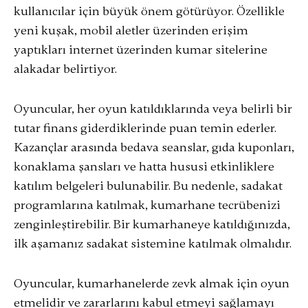
kullanıcılar için büyük önem götürüyor. Özellikle
yeni kuşak, mobil aletler üzerinden erişim
yaptıkları internet üzerinden kumar sitelerine
alakadar belirtiyor.
Oyuncular, her oyun katıldıklarında veya belirli bir
tutar finans giderdiklerinde puan temin ederler.
Kazançlar arasında bedava seanslar, gıda kuponları,
konaklama şansları ve hatta hususi etkinliklere
katılım belgeleri bulunabilir. Bu nedenle, sadakat
programlarına katılmak, kumarhane tecrübenizi
zenginleştirebilir. Bir kumarhaneye katıldığınızda,
ilk aşamanız sadakat sistemine katılmak olmalıdır.
Oyuncular, kumarhanelerde zevk almak için oyun
etmelidir ve zararlarını kabul etmeyi sağlamayı