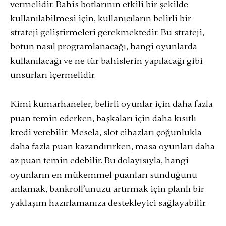
vermelidir. Bahis botlarının etkili bir şekilde
kullanılabilmesi için, kullanıcıların belirli bir
strateji geliştirmeleri gerekmektedir. Bu strateji,
botun nasıl programlanacağı, hangi oyunlarda
kullanılacağı ve ne tür bahislerin yapılacağı gibi
unsurları içermelidir.
Kimi kumarhaneler, belirli oyunlar için daha fazla
puan temin ederken, başkaları için daha kısıtlı
kredi verebilir. Mesela, slot cihazları çoğunlukla
daha fazla puan kazandırırken, masa oyunları daha
az puan temin edebilir. Bu dolayısıyla, hangi
oyunların en mükemmel puanları sunduğunu
anlamak, bankroll’unuzu artırmak için planlı bir
yaklaşım hazırlamanıza destekleyici sağlayabilir.