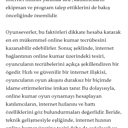
ekipman ve program talep ettiklerini de bakış
önceliğinde önemlidir.
Oyunseverler, bu faktörleri dikkate hesaba katarak
en en mükemmel online kumar tecrübesini
kazanabilir edebilirler. Sonuç şeklinde, internet
bağlantının online kumar üzerindeki tesiri,
oyuncuların tecrübelerini açıkça şekillendiren bir
ögedir. Hızlı ve güvenilir bir internet ilişkisi,
oyuncuların oyun akışını duraksız bir biçimde
idame ettirmelerine imkan tanır. Bu dolayısıyla,
online kumar oyun oynamayı hesaplayan
katılımcıların, internet hızlarını ve hattı
özelliklerini göz bulundurmaları değerlidir. İleride,
teknik gelişmesiyle eşliğinde, internet hızının