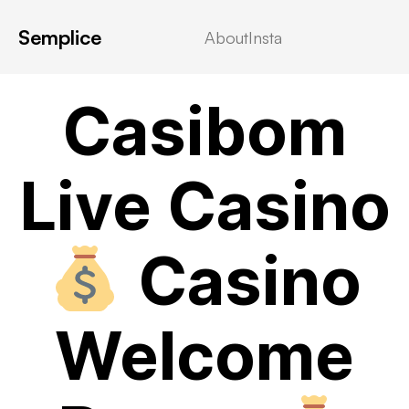
Semplice
About
Insta
News
Casibom
Live Casino
Casino
Welcome