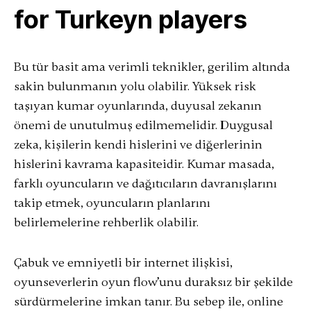
for Turkeyn players
Bu tür basit ama verimli teknikler, gerilim altında
sakin bulunmanın yolu olabilir. Yüksek risk
taşıyan kumar oyunlarında, duyusal zekanın
önemi de unutulmuş edilmemelidir. Duygusal
zeka, kişilerin kendi hislerini ve diğerlerinin
hislerini kavrama kapasiteidir. Kumar masada,
farklı oyuncuların ve dağıtıcıların davranışlarını
takip etmek, oyuncuların planlarını
belirlemelerine rehberlik olabilir.
Çabuk ve emniyetli bir internet ilişkisi,
oyunseverlerin oyun flow’unu duraksız bir şekilde
sürdürmelerine imkan tanır. Bu sebep ile, online