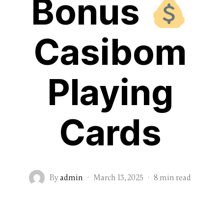
Bonus
Casibom
Playing
Cards
By
admin
·
March 13, 2025
·
8 min read