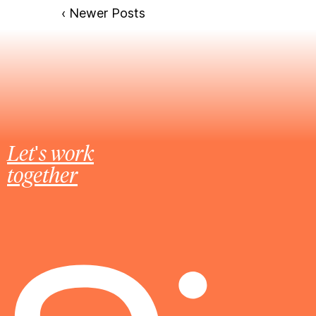
‹ Newer Posts
Let's work
together