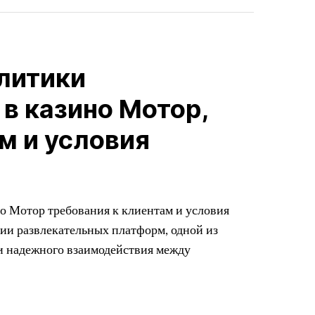
литики
в казино Мотор,
м и условия
 Мотор требования к клиентам и условия
ии развлекательных платформ, одной из
 и надежного взаимодействия между