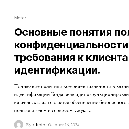
Motor
Основные понятия по
конфиденциальности 
требования к клиента
идентификации.
Понимание политики конфиденциальности в казино
идентификации Когда речь идет о функционирован
ключевых задач является обеспечение безопасного
пользователем и сервисом. Сюда …
By
admin
·
October 16, 2024