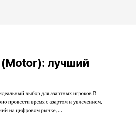
(Motor): лучший
идеальный выбор для азартных игроков В
но провести время с азартом и увлечением,
ений на цифровом рынке, …