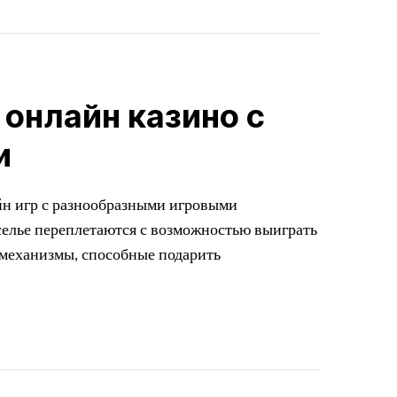
 онлайн казино с
и
н игр с разнообразными игровыми
еселье переплетаются с возможностью выиграть
 механизмы, способные подарить