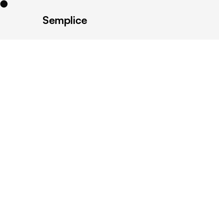
Semplice
Latest in: Motor