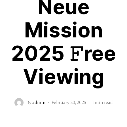
Neue
Mission
2025 𝙵ree
Viewing
By
admin
·
February 20, 2025
·
1 min read