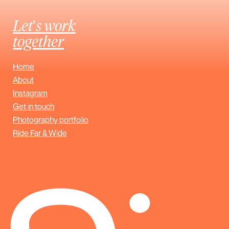
Let's work
together
Home
About
Instagram
Get in touch
Photography portfolio
Ride Far & Wide