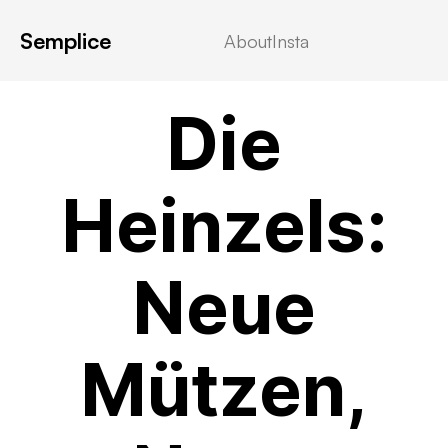
Semplice
About
Insta
VIDEOSTREAMING
Die
Heinzels:
Neue
Mützen,