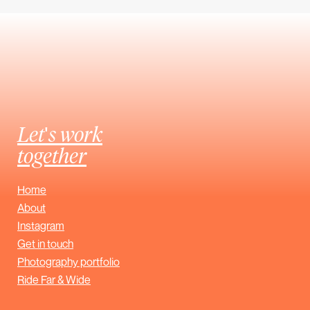
Let's work
together
Home
About
Instagram
Get in touch
Photography portfolio
Ride Far & Wide