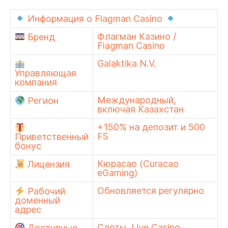
Информация о Flagman Casino
Флагман Казино /
Бренд
Flagman Casino
Galaktika N.V.
Управляющая
компания
Международный,
Регион
включая Казахстан
+150% на депозит и 500
FS
Приветственный
бонус
Кюрасао (Curacao
Лицензия
eGaming)
Обновляется регулярно
Рабочий
доменный
адрес
Слоты, Live Casino,
Доступные