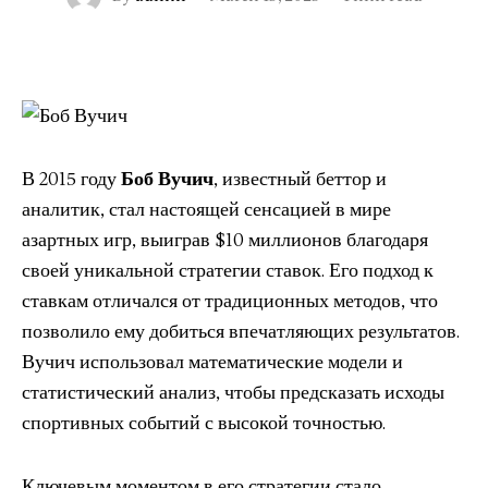
В 2015 году
Боб Вучич
, известный беттор и
аналитик, стал настоящей сенсацией в мире
азартных игр, выиграв $10 миллионов благодаря
своей уникальной стратегии ставок. Его подход к
ставкам отличался от традиционных методов, что
позволило ему добиться впечатляющих результатов.
Вучич использовал математические модели и
статистический анализ, чтобы предсказать исходы
спортивных событий с высокой точностью.
Ключевым моментом в его стратегии стало