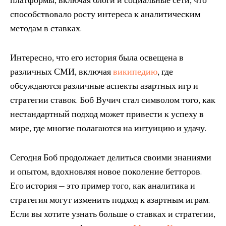
платформы, включая блоги и социальные сети, что
способствовало росту интереса к аналитическим
методам в ставках.
Интересно, что его история была освещена в
различных СМИ, включая
википедию
, где
обсуждаются различные аспекты азартных игр и
стратегии ставок. Боб Вучич стал символом того, как
нестандартный подход может привести к успеху в
мире, где многие полагаются на интуицию и удачу.
Сегодня Боб продолжает делиться своими знаниями
и опытом, вдохновляя новое поколение бетторов.
Его история — это пример того, как аналитика и
стратегия могут изменить подход к азартным играм.
Если вы хотите узнать больше о ставках и стратегии,