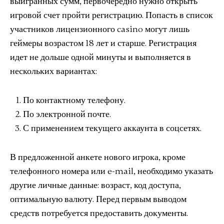
выигранных сумм, первочередно нужно открыть
игровой счет пройти регистрацию. Попасть в список
участников лицензионного casino могут лишь
геймеры возрастом 18 лет и старше. Регистрация
идет не дольше одной минуты и выполняется в
нескольких вариантах:
По контактному телефону.
По электронной почте.
С применением текущего аккаунта в соцсетях.
В предложенной анкете нового игрока, кроме
телефонного номера или e-mail, необходимо указать
другие личные данные: возраст, код доступа,
оптимальную валюту. Перед первым выводом
средств потребуется предоставить документы.