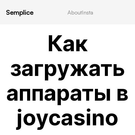
Semplice
About
Insta
10000_wa
Как
загружать
аппараты в
joycasino