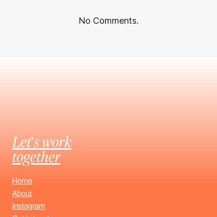
No Comments.
Let's work
together
Home
About
Instagram