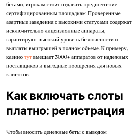
бетами, игрокам стоит отдавать предпочтение
сертифицированным площадкам. Проверенные
азартные заведения с высокими статусами содержат
исключительно лицензионные аппараты,
гарантируют высокий уровень безопасности и
выплаты выигрышей в полном объеме. К примеру,
казино
тут
вмещает 3000+ аппаратов от надежных
поставщиков и выгодные поощрения для новых
клиентов.
Как включать слоты
платно: регистрация
Чтобы вносить денежные беты с выводом