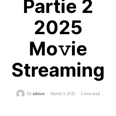
Partie 2
2025
Mo𝚟ie
Streaming
By
admin
·
March 3, 2025
·
2 min read