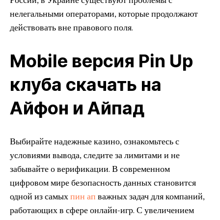
России, в Украине существуют проблемы с
нелегальными операторами, которые продолжают
действовать вне правового поля.
Mobile версия Pin Up
клуба скачать на
Айфон и Айпад
Выбирайте надежные казино, ознакомьтесь с
условиями вывода, следите за лимитами и не
забывайте о верификации. В современном
цифровом мире безопасность данных становится
одной из самых
пин ап
важных задач для компаний,
работающих в сфере онлайн-игр. С увеличением