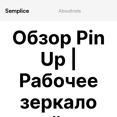
Semplice
About
Insta
News
Обзор Pin
Up |
Рабочее
зеркало