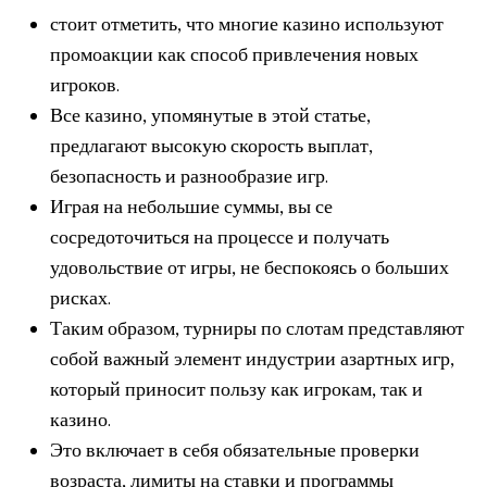
стоит отметить, что многие казино используют
промоакции как способ привлечения новых
игроков.
Все казино, упомянутые в этой статье,
предлагают высокую скорость выплат,
безопасность и разнообразие игр.
Играя на небольшие суммы, вы се
сосредоточиться на процессе и получать
удовольствие от игры, не беспокоясь о больших
рисках.
Таким образом, турниры по слотам представляют
собой важный элемент индустрии азартных игр,
который приносит пользу как игрокам, так и
казино.
Это включает в себя обязательные проверки
возраста, лимиты на ставки и программы