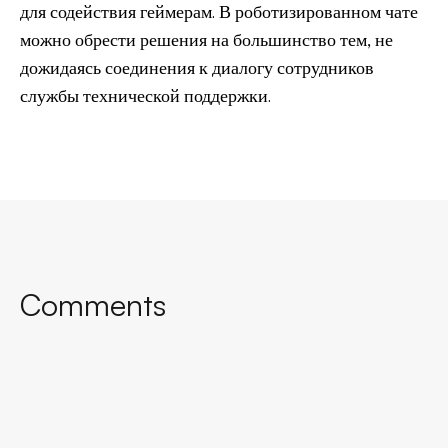
для содействия геймерам. В роботизированном чате
можно обрести решения на большинство тем, не
дожидаясь соединения к диалогу сотрудников
службы технической поддержки.
Comments