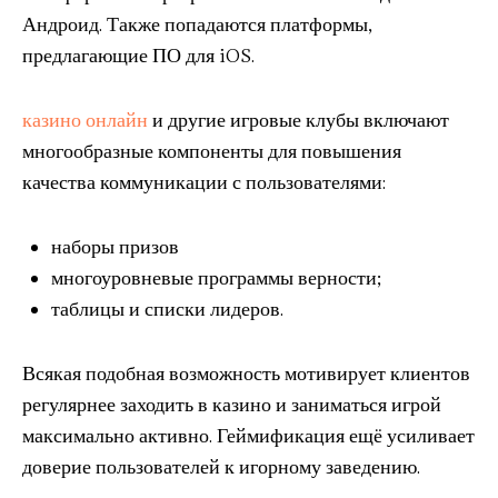
Андроид. Также попадаются платформы,
предлагающие ПО для iOS.
казино онлайн
и другие игровые клубы включают
многообразные компоненты для повышения
качества коммуникации с пользователями:
наборы призов
многоуровневые программы верности;
таблицы и списки лидеров.
Всякая подобная возможность мотивирует клиентов
регулярнее заходить в казино и заниматься игрой
максимально активно. Геймификация ещё усиливает
доверие пользователей к игорному заведению.