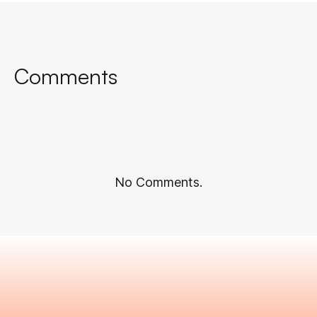
Comments
No Comments.