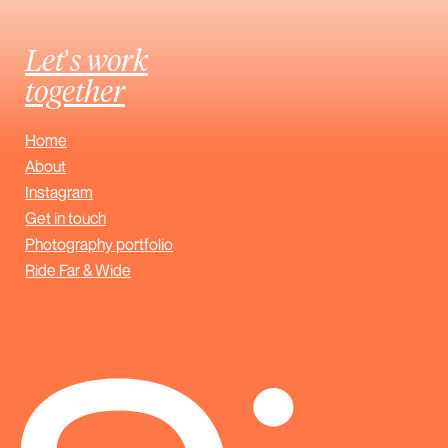
Let's work
together
Home
About
Instagram
Get in touch
Photography portfolio
Ride Far & Wide