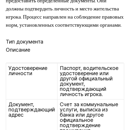
предоставить определенные документы. Они
должны подтвердить личность и место жительства
игрока. Процесс направлен на соблюдение правовых
норм, установленных соответствующими органами.
Тип документа
Описание
Удостоверение
Паспорт, водительское
личности
удостоверение или
другой официальный
документ,
подтверждающий
личность игрока.
Документ,
Счет за коммунальные
подтверждающий
услуги, выписка из
адрес
банка или другое
официальное
подтверждение