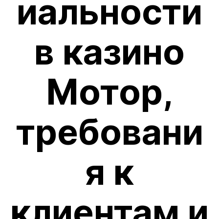
иальности
в казино
Мотор,
требовани
я к
клиентам и