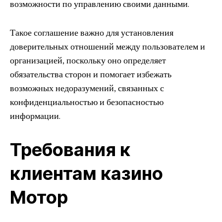
возможности по управлению своими данными.
Такое соглашение важно для установления
доверительных отношений между пользователем и
организацией, поскольку оно определяет
обязательства сторон и помогает избежать
возможных недоразумений, связанных с
конфиденциальностью и безопасностью
информации.
Требования к
клиентам казино
Мотор