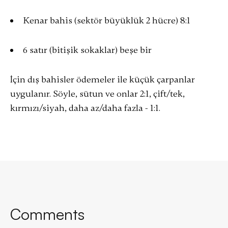
Kenar bahis (sektör büyüklük 2 hücre) 8:1
6 satır (bitişik sokaklar) beşe bir
İçin dış bahisler ödemeler ile küçük çarpanlar
uygulanır. Söyle, sütun ve onlar 2:1, çift/tek,
kırmızı/siyah, daha az/daha fazla - 1:1.
Comments