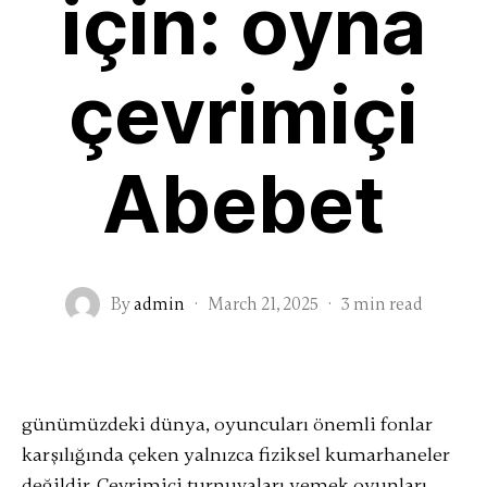
için: oyna
çevrimiçi
Abebet
By
admin
·
March 21, 2025
·
3 min read
günümüzdeki dünya, oyuncuları önemli fonlar
karşılığında çeken yalnızca fiziksel kumarhaneler
değildir. Çevrimiçi turnuvaları yemek oyunları