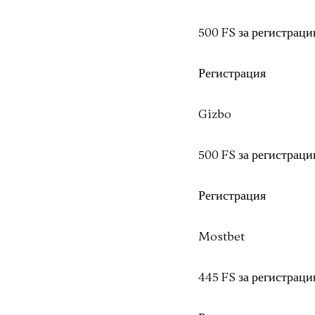
500 FS за регистраци
Регистрация
Gizbo
500 FS за регистраци
Регистрация
Mostbet
445 FS за регистраци