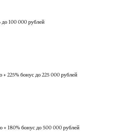
 до 100 000 рублей
ю + 225% бонус до 225 000 рублей
ю + 180% бонус до 500 000 рублей