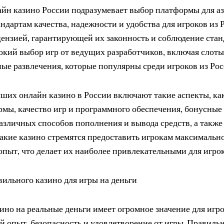
йн казино России подразумевает выбор платформы для аз
ндартам качества, надежности и удобства для игроков из 
ензией, гарантирующей их законность и соблюдение стан
кий выбор игр от ведущих разработчиков, включая слоты,
ные развлечения, которые популярны среди игроков из Рос
ших онлайн казино в России включают такие аспекты, ка
рмы, качество игр и программного обеспечения, бонусные
азличных способов пополнения и вывода средств, а также
акие казино стремятся предоставить игрокам максимальн
пыт, что делает их наиболее привлекательными для игрок
вильного казино для игры на деньги
но на реальные деньги имеет огромное значение для игро
й опыт, безопасность и удовлетворение от игры. Правиль