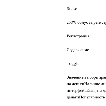
Stake
250% бонус за регис
Регистрация
Содержание
Toggle
Значение выбора пра
на деньгиНаличие ли
интерфейсаЗащита д
деньгиПопулярность 