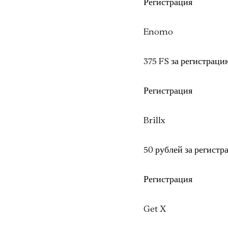
Регистрация
Enomo
375 FS за регистраци
Регистрация
Brillx
50 рублей за регистр
Регистрация
Get X