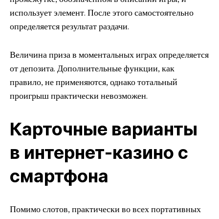
использует элемент. После этого самостоятельно
определяется результат раздачи.
Величина приза в моментальных играх определяется
от депозита. Дополнительные функции, как
правило, не применяются, однако тотальный
проигрыш практически невозможен.
Карточные варианты
в интернет-казино с
смартфона
Помимо слотов, практически во всех портативных