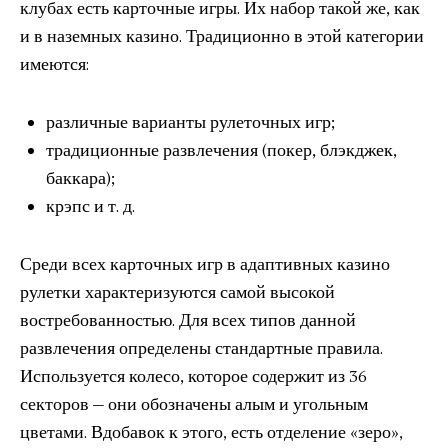
клубах есть карточные игры. Их набор такой же, как
и в наземных казино. Традиционно в этой категории
имеются:
различные варианты рулеточных игр;
традиционные развлечения (покер, блэкджек,
баккара);
крэпс и т. д.
Среди всех карточных игр в адаптивных казино
рулетки характеризуются самой высокой
востребованностью. Для всех типов данной
развлечения определены стандартные правила.
Используется колесо, которое содержит из 36
секторов — они обозначены алым и угольным
цветами. Вдобавок к этого, есть отделение «зеро»,