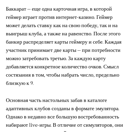
Баккарат — еще одна карточная игра, в которой
геймер играет против интернет-казино. Геймер
может делать ставку как на свою победу, так и на
выигрыш клуба, а также на равенство. После этого
банкир распределяет карты геймеру и себе. Каждая
участник принимает две карты — при потребности
можно затребовать третью. За каждую карту
добавляется конкретное количество очков. Смысл
состязания в том, чтобы набрать число, предельно
близкую к 9.
Основная часть настольных забав в каталоге
адаптивных клубов созданы в формате эмулятора.
Однако в недавно все большую востребованность
набирают live-игры. В отличие от симуляторов, они