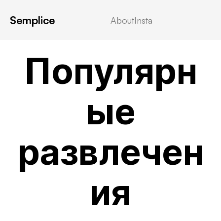
Semplice
About
Insta
10156_wa
Популярн
ые
развлечен
ия