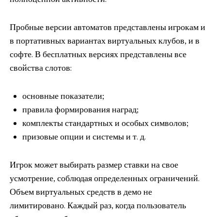
Пробные версии автоматов представлены игрокам и
в портативных вариантах виртуальных клубов, и в
софте. В бесплатных версиях представлены все
свойства слотов:
основные показатели;
правила формирования наград;
комплекты стандартных и особых символов;
призовые опции и системы и т. д.
Игрок может выбирать размер ставки на свое
усмотрение, соблюдая определенных ограничений.
Объем виртуальных средств в демо не
лимитировано. Каждый раз, когда пользователь