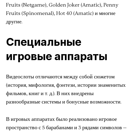
Fruits (Netgame), Golden Joker (Amatic), Penny
Fruits (Spinomenal), Hot 40 (Amatic) и многие
другие.
Специальные
игровые аппараты
Видеослоты отличаются между собой сюжетом
(история, мифология, фэнтези, истории знаменитых
фильмов, книг и т. д.). В них внедрены
разнообразные системы и бонусные возможности.
В игровых аппаратах было реализовано игровое
пространство с 5 барабанами и 3 рядами символов —