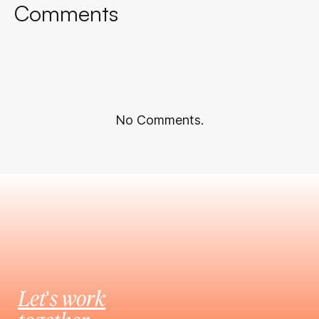
Comments
No Comments.
Let's work