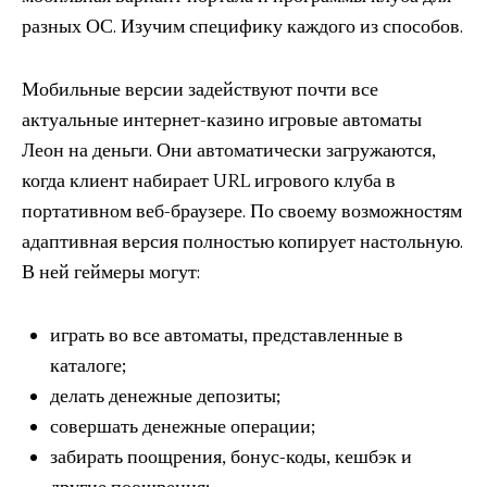
разных ОС. Изучим специфику каждого из способов.
Мобильные версии задействуют почти все
актуальные интернет-казино игровые автоматы
Леон на деньги. Они автоматически загружаются,
когда клиент набирает URL игрового клуба в
портативном веб-браузере. По своему возможностям
адаптивная версия полностью копирует настольную.
В ней геймеры могут:
играть во все автоматы, представленные в
каталоге;
делать денежные депозиты;
совершать денежные операции;
забирать поощрения, бонус-коды, кешбэк и