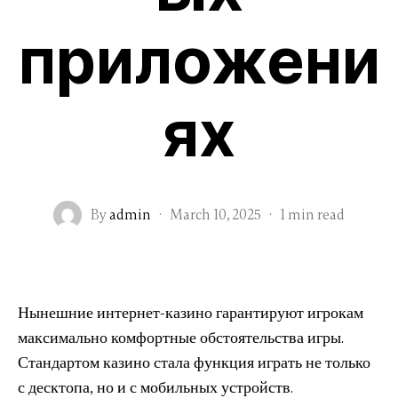
приложени
ях
By
admin
·
March 10, 2025
·
1 min read
Нынешние интернет-казино гарантируют игрокам
максимально комфортные обстоятельства игры.
Стандартом казино стала функция играть не только
с десктопа, но и с мобильных устройств.