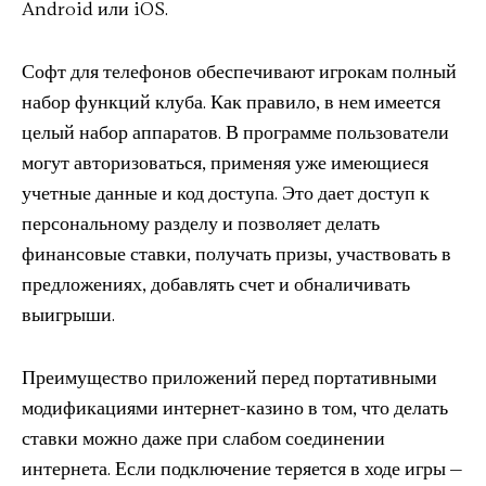
Android или iOS.
Софт для телефонов обеспечивают игрокам полный
набор функций клуба. Как правило, в нем имеется
целый набор аппаратов. В программе пользователи
могут авторизоваться, применяя уже имеющиеся
учетные данные и код доступа. Это дает доступ к
персональному разделу и позволяет делать
финансовые ставки, получать призы, участвовать в
предложениях, добавлять счет и обналичивать
выигрыши.
Преимущество приложений перед портативными
модификациями интернет-казино в том, что делать
ставки можно даже при слабом соединении
интернета. Если подключение теряется в ходе игры —