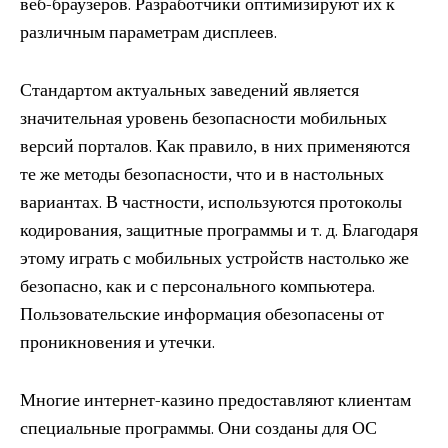
веб-браузеров. Разработчики оптимизируют их к
различным параметрам дисплеев.
Стандартом актуальных заведений является
значительная уровень безопасности мобильных
версий порталов. Как правило, в них применяются
те же методы безопасности, что и в настольных
вариантах. В частности, используются протоколы
кодирования, защитные программы и т. д. Благодаря
этому играть с мобильных устройств настолько же
безопасно, как и с персонального компьютера.
Пользовательские информация обезопасены от
проникновения и утечки.
Многие интернет-казино предоставляют клиентам
специальные программы. Они созданы для ОС