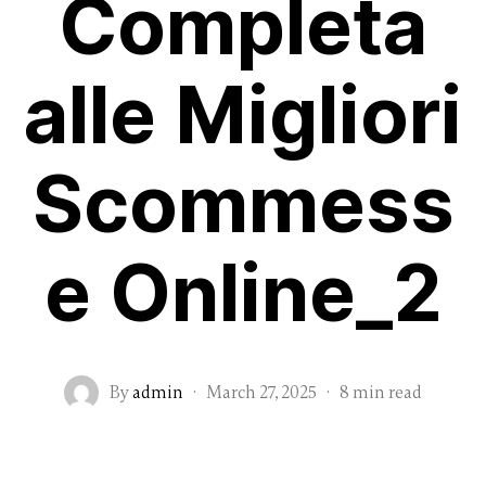
Completa
alle Migliori
Scommess
e Online_2
By
admin
·
March 27, 2025
·
8 min read