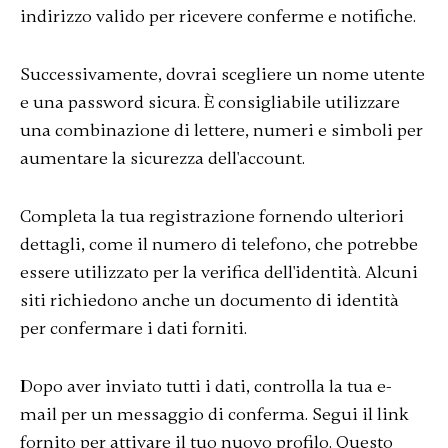
indirizzo valido per ricevere conferme e notifiche.
Successivamente, dovrai scegliere un nome utente
e una password sicura. È consigliabile utilizzare
una combinazione di lettere, numeri e simboli per
aumentare la sicurezza dell'account.
Completa la tua registrazione fornendo ulteriori
dettagli, come il numero di telefono, che potrebbe
essere utilizzato per la verifica dell'identità. Alcuni
siti richiedono anche un documento di identità
per confermare i dati forniti.
Dopo aver inviato tutti i dati, controlla la tua e-
mail per un messaggio di conferma. Segui il link
fornito per attivare il tuo nuovo profilo. Questo