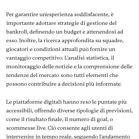
Per garantire un'esperienza soddisfacente, è
importante adottare strategie di gestione del
bankroll, definendo un budget e attenendosi ad
esso. Inoltre, la ricerca approfondita su squadre,
giocatori e condizioni attuali può fornire un
vantaggio competitivo. L'analisi statistica, il
monitoraggio delle notizie e la comprensione delle
tendenze del mercato sono tutti elementi che
possono contribuire a decisioni più informate.
Le piattaforme digitali hanno reso le puntate più
accessibili, offrendo diverse tipologie di previsioni,
come il risultato finale, il numero di goal, o
scommesse live. Ciò consente agli utenti di
intervenire in tempo reale, seguendo l'andamento