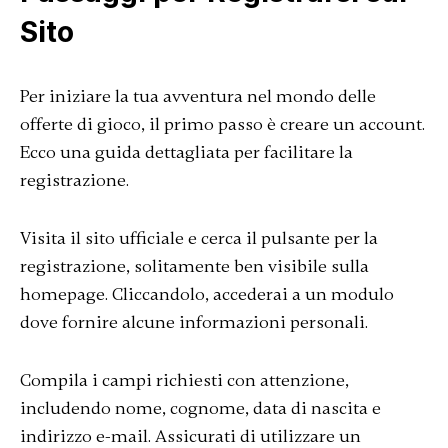
Sito
Per iniziare la tua avventura nel mondo delle
offerte di gioco, il primo passo è creare un account.
Ecco una guida dettagliata per facilitare la
registrazione.
Visita il sito ufficiale e cerca il pulsante per la
registrazione, solitamente ben visibile sulla
homepage. Cliccandolo, accederai a un modulo
dove fornire alcune informazioni personali.
Compila i campi richiesti con attenzione,
includendo nome, cognome, data di nascita e
indirizzo e-mail. Assicurati di utilizzare un