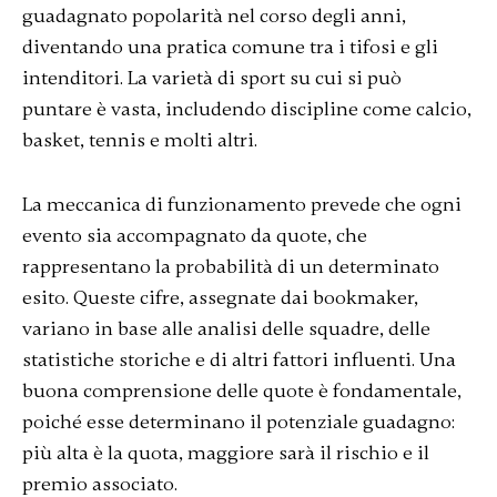
guadagnato popolarità nel corso degli anni,
diventando una pratica comune tra i tifosi e gli
intenditori. La varietà di sport su cui si può
puntare è vasta, includendo discipline come calcio,
basket, tennis e molti altri.
La meccanica di funzionamento prevede che ogni
evento sia accompagnato da quote, che
rappresentano la probabilità di un determinato
esito. Queste cifre, assegnate dai bookmaker,
variano in base alle analisi delle squadre, delle
statistiche storiche e di altri fattori influenti. Una
buona comprensione delle quote è fondamentale,
poiché esse determinano il potenziale guadagno:
più alta è la quota, maggiore sarà il rischio e il
premio associato.