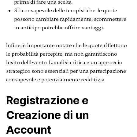
prima di fare una scelta.
Sii consapevole delle tempistiche: le quote
possono cambiare rapidamente; scommettere
in anticipo potrebbe offrire vantaggi.
Infine, è importante notare che le quote riflettono
le probabilità percepite, ma non garantiscono
l'esito dell'evento. L'analisi critica e un approccio
strategico sono essenziali per una partecipazione
consapevole e potenzialmente redditizia.
Registrazione e
Creazione di un
Account