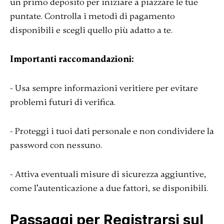
un primo deposito per iniziare a piazzare le tue
puntate. Controlla i metodi di pagamento
disponibili e scegli quello più adatto a te.
Importanti raccomandazioni:
- Usa sempre informazioni veritiere per evitare
problemi futuri di verifica.
- Proteggi i tuoi dati personale e non condividere la
password con nessuno.
- Attiva eventuali misure di sicurezza aggiuntive,
come l’autenticazione a due fattori, se disponibili.
Passaggi per Registrarsi sul