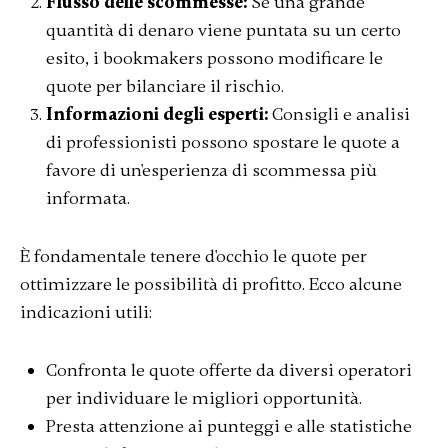
Flusso delle scommesse:
Se una grande
quantità di denaro viene puntata su un certo
esito, i bookmakers possono modificare le
quote per bilanciare il rischio.
Informazioni degli esperti:
Consigli e analisi
di professionisti possono spostare le quote a
favore di un'esperienza di scommessa più
informata.
È fondamentale tenere d'occhio le quote per
ottimizzare le possibilità di profitto. Ecco alcune
indicazioni utili:
Confronta le quote offerte da diversi operatori
per individuare le migliori opportunità.
Presta attenzione ai punteggi e alle statistiche