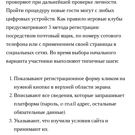
проверяют при дальнейшей проверке личности.
Пройти процедуру новые гости могут с любых
цифровых устройств. Как правило игровые клубы
предусматривают 3 метода регистрации:
посредством почтовый ящик, по номеру сотового
телефона или с применением своей страницы в
социальных сетях. Во время выбора начального
варианта участники выполняют типичные шаги:
Показывают регистрационное форму кликом на
нужной кнопке в верхней области экрана.
Вписывают все сведения, которые запрашивает
платформа (пароль, e-mail адрес, остальные
обязательные данные).
Указывают, что изучили условия сайта и
принимают их.