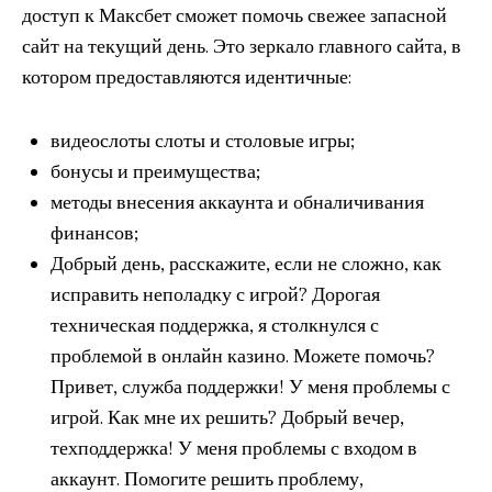
доступ к Максбет сможет помочь свежее запасной
сайт на текущий день. Это зеркало главного сайта, в
котором предоставляются идентичные:
видеослоты слоты и столовые игры;
бонусы и преимущества;
методы внесения аккаунта и обналичивания
финансов;
Добрый день, расскажите, если не сложно, как
исправить неполадку с игрой? Дорогая
техническая поддержка, я столкнулся с
проблемой в онлайн казино. Можете помочь?
Привет, служба поддержки! У меня проблемы с
игрой. Как мне их решить? Добрый вечер,
техподдержка! У меня проблемы с входом в
аккаунт. Помогите решить проблему,