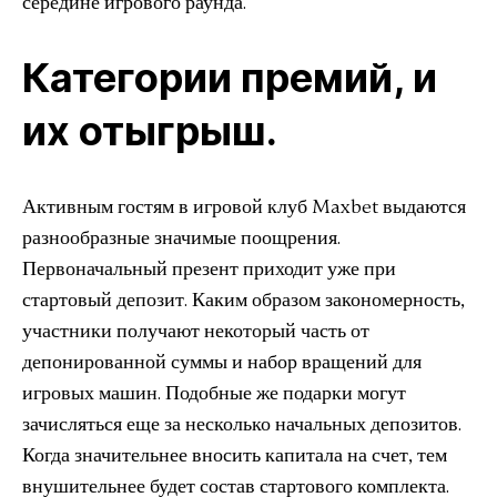
середине игрового раунда.
Категории премий, и
их отыгрыш.
Активным гостям в игровой клуб Maxbet выдаются
разнообразные значимые поощрения.
Первоначальный презент приходит уже при
стартовый депозит. Каким образом закономерность,
участники получают некоторый часть от
депонированной суммы и набор вращений для
игровых машин. Подобные же подарки могут
зачисляться еще за несколько начальных депозитов.
Когда значительнее вносить капитала на счет, тем
внушительнее будет состав стартового комплекта.