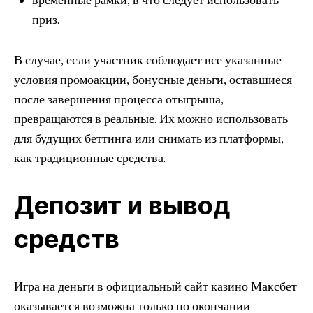
временные рамки, в что следует использовать
приз.
В случае, если участник соблюдает все указанные
условия промоакции, бонусные деньги, оставшиеся
после завершения процесса отыгрыша,
превращаются в реальные. Их можно использовать
для будущих беттинга или снимать из платформы,
как традиционные средства.
Депозит и вывод
средств
Игра на деньги в официальный сайт казино Максбет
оказывается возможна только по окончании