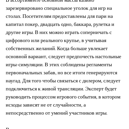
В ассортименте основной массы казино
зарезервировано специальное уголок для игр на
столах. Посетителям предоставлены для пари на
капитал покер, двадцать одно, баккара, рулетка и
другие игры. В них можно играть соперничать с
цифрового или реального крупье, в учитывая
собственных желаний. Когда больше увлекает
основной вариант, следует предпочесть настольные
игры-симуляции. В этих соблюдены регламенты
первоначальных забав, но все итоги генерируются
наугад. Для того чтобы связаться с дилером, следует
подключиться к живой трансляции. Эксперт будет
руководить процессом игрового события, в котором
исходы зависят не от случайности, а
непосредственно от умений участников игры.