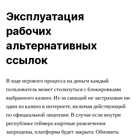
Эксплуатация
рабочих
альтернативных
ссылок
В ходе игрового процесса на деньги каждый
пользователь может столкнуться с блокировками
выбранного казино. Из-за санкций не застрахован ни
один из казино в интернете, включая действующий
по официальной лицензии. В случае если внутри
республике геймера азартные развлечения
запрещены, платформа будет закрыта. Обновить