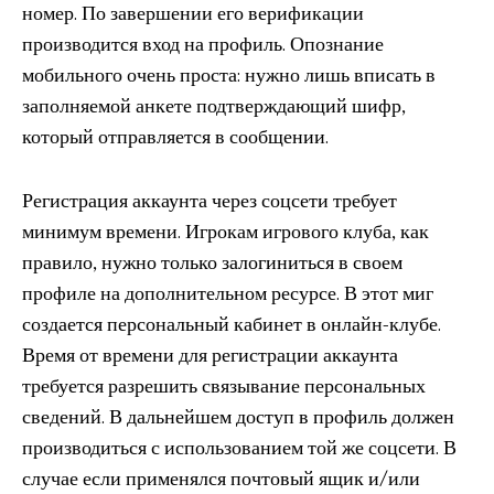
номер. По завершении его верификации
производится вход на профиль. Опознание
мобильного очень проста: нужно лишь вписать в
заполняемой анкете подтверждающий шифр,
который отправляется в сообщении.
Регистрация аккаунта через соцсети требует
минимум времени. Игрокам игрового клуба, как
правило, нужно только залогиниться в своем
профиле на дополнительном ресурсе. В этот миг
создается персональный кабинет в онлайн-клубе.
Время от времени для регистрации аккаунта
требуется разрешить связывание персональных
сведений. В дальнейшем доступ в профиль должен
производиться с использованием той же соцсети. В
случае если применялся почтовый ящик и/или