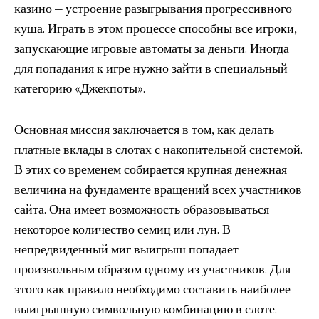
казино — устроение разыгрывания прогрессивного
куша. Играть в этом процессе способны все игроки,
запускающие игровые автоматы за деньги. Иногда
для попадания к игре нужно зайти в специальный
категорию «Джекпоты».
Основная миссия заключается в том, как делать
платные вклады в слотах с накопительной системой.
В этих со временем собирается крупная денежная
величина на фундаменте вращений всех участников
сайта. Она имеет возможность образовываться
некоторое количество семиц или лун. В
непредвиденный миг выигрыш попадает
произвольным образом одному из участников. Для
этого как правило необходимо составить наиболее
выигрышную символьную комбинацию в слоте.