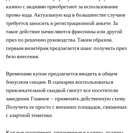
казино с акциями приобретают за использование
промо-кода. Актуальную код в большинстве случаев
требуется заносить в регистрационной анкете. За
такое действие начисляются фриспины или другой
приз по решению руководства. Таким образом,
первым визитёрам предлагается шанс получить приз
безо внесения.
Временами купон предлагается вводить в общем
бонусном секции. В сценарии воспользоваться
привлекательной скидкой смогут все посетители
заведения. Главное — применять действенную схему.
Получить ее просто с внешних площадок, связанных
с азартной тематике.
Каждые поощрения, запущенные в казино, должны