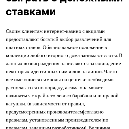
ставками
Своим клиентам интернет-казино с акциями
предоставляют богатый выбор развлечений для
платных ставок. Обычно важное положение в
коллекции любого игорного дома занимают слоты. В
данных вознаграждения начисляются за совпадение
некоторых идентичных символов на линии. Часто
все имеющиеся символы на цепочке необходимо
располагаться по порядку, а сама она может
начинаться с крайнего левого барабана или правой
катушки, (в зависимости от правил,
предусмотренных производителем|согласно
правилам, установленным производителем|по
правилам, заданным разработчиком). Величина