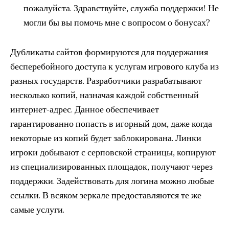
пожалуйста. Здравствуйте, служба поддержки! Не
могли бы вы помочь мне с вопросом о бонусах?
Дубликаты сайтов формируются для поддержания
бесперебойного доступа к услугам игрового клуба из
разных государств. Разработчики разрабатывают
несколько копий, назначая каждой собственный
интернет-адрес. Данное обеспечивает
гарантированно попасть в игорный дом, даже когда
некоторые из копий будет заблокирована. Линки
игроки добывают с серповской страницы, копируют
из специализированных площадок, получают через
поддержки. Задействовать для логина можно любые
ссылки. В всяком зеркале предоставляются те же
самые услуги.