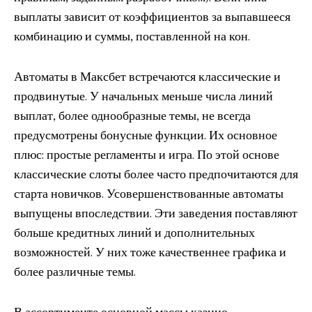
выплаты зависит от коэффициентов за выпавшееся
комбинацию и суммы, поставленной на кон.
Автоматы в Максбет встречаются классические и
продвинутые. У начальных меньше числа линий
выплат, более однообразные темы, не всегда
предусмотрены бонусные функции. Их основное
плюс: простые регламенты и игра. По этой основе
классические слоты более часто предпочитаются для
старта новичков. Усовершенствованные автоматы
выпущены впоследствии. Эти заведения поставляют
больше кредитных линий и дополнительных
возможностей. У них тоже качественнее графика и
более различные темы.