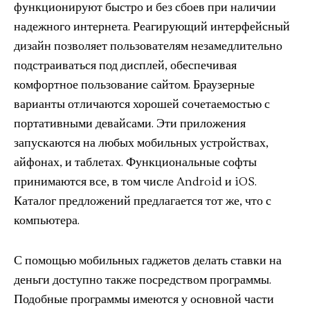
функционируют быстро и без сбоев при наличии
надежного интернета. Реагирующий интерфейсный
дизайн позволяет пользователям незамедлительно
подстраиваться под дисплей, обеспечивая
комфортное пользование сайтом. Браузерные
варианты отличаются хорошей сочетаемостью с
портативными девайсами. Эти приложения
запускаются на любых мобильных устройствах,
айфонах, и таблетах. Функциональные софты
принимаются все, в том числе Android и iOS.
Каталог предложений предлагается тот же, что с
компьютера.
С помощью мобильных гаджетов делать ставки на
деньги доступно также посредством программы.
Подобные программы имеются у основной части