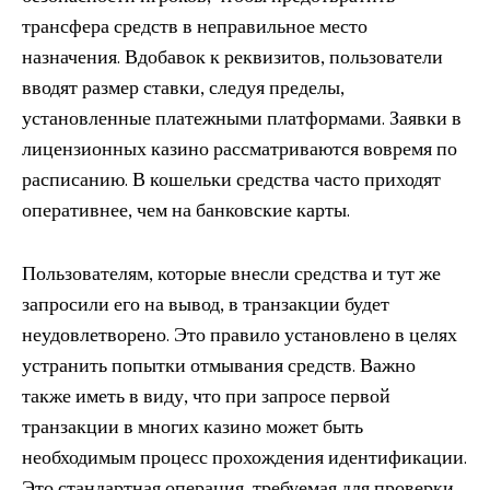
трансфера средств в неправильное место
назначения. Вдобавок к реквизитов, пользователи
вводят размер ставки, следуя пределы,
установленные платежными платформами. Заявки в
лицензионных казино рассматриваются вовремя по
расписанию. В кошельки средства часто приходят
оперативнее, чем на банковские карты.
Пользователям, которые внесли средства и тут же
запросили его на вывод, в транзакции будет
неудовлетворено. Это правило установлено в целях
устранить попытки отмывания средств. Важно
также иметь в виду, что при запросе первой
транзакции в многих казино может быть
необходимым процесс прохождения идентификации.
Это стандартная операция, требуемая для проверки