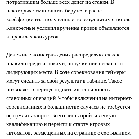
потратившим больше всех денег на ставки. В
некоторых чемпионатах берутся в расчёт
коэффициенты, полученные по результатам спинов.
Конкретные условия вручения призов объявляются
в правилах конкурсов.
Денежные вознаграждения распределяются как
правило среди игроками, получившие несколько
лидирующих места. В ходе соревнования геймеры
могут следить за свой результат в таблице. Такое
позволяет в период поднять интенсивность
ставочных операций. Чтобы включения на интернет-
соревнованиях в большинстве случаев не требуется
оформлять запрос. Всего лишь пройти легкую
квалификацию и перейти к старту игровых
автоматов, размещенных на странице с состязанием.