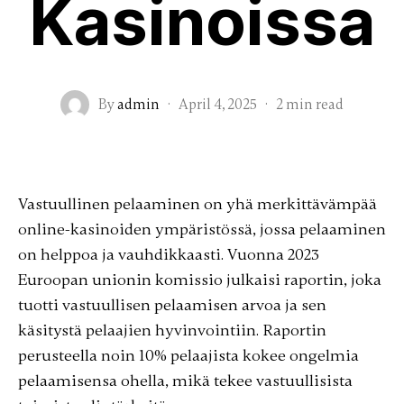
Kasinoissa
By
admin
·
April 4, 2025
·
2 min read
Vastuullinen pelaaminen on yhä merkittävämpää
online-kasinoiden ympäristössä, jossa pelaaminen
on helppoa ja vauhdikkaasti. Vuonna 2023
Euroopan unionin komissio julkaisi raportin, joka
tuotti vastuullisen pelaamisen arvoa ja sen
käsitystä pelaajien hyvinvointiin. Raportin
perusteella noin 10% pelaajista kokee ongelmia
pelaamisensa ohella, mikä tekee vastuullisista