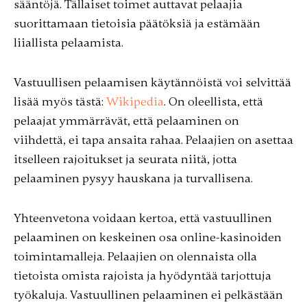
sääntöjä. Tällaiset toimet auttavat pelaajia
suorittamaan tietoisia päätöksiä ja estämään
liiallista pelaamista.
Vastuullisen pelaamisen käytännöistä voi selvittää
lisää myös tästä:
Wikipedia
. On oleellista, että
pelaajat ymmärrävät, että pelaaminen on
viihdettä, ei tapa ansaita rahaa. Pelaajien on asettaa
itselleen rajoitukset ja seurata niitä, jotta
pelaaminen pysyy hauskana ja turvallisena.
Yhteenvetona voidaan kertoa, että vastuullinen
pelaaminen on keskeinen osa online-kasinoiden
toimintamalleja. Pelaajien on olennaista olla
tietoista omista rajoista ja hyödyntää tarjottuja
työkaluja. Vastuullinen pelaaminen ei pelkästään