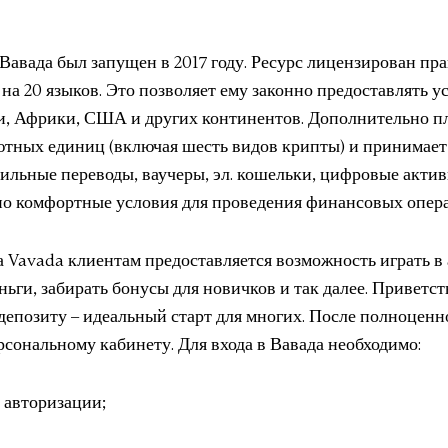
Вавада был запущен в 2017 году. Ресурс лицензирован пр
на 20 языков. Это позволяет ему законно предоставлять у
и, Африки, США и других континентов. Дополнительно п
ютных единиц (включая шесть видов крипты) и принимает
ильные переводы, ваучеры, эл. кошельки, цифровые актив
о комфортные условия для проведения финансовых опер
а Vavada клиентам предоставляется возможность играть в
ньги, забирать бонусы для новичков и так далее. Приветс
депозиту – идеальный старт для многих. После полноцен
рсональному кабинету. Для входа в Вавада необходимо:
 авторизации;