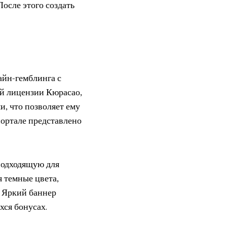
осле этого создать
айн-гемблинга с
ой лицензии Кюрасао,
, что позволяет ему
портале представлено
 подходящую для
 темные цвета,
. Яркий баннер
ся бонусах.