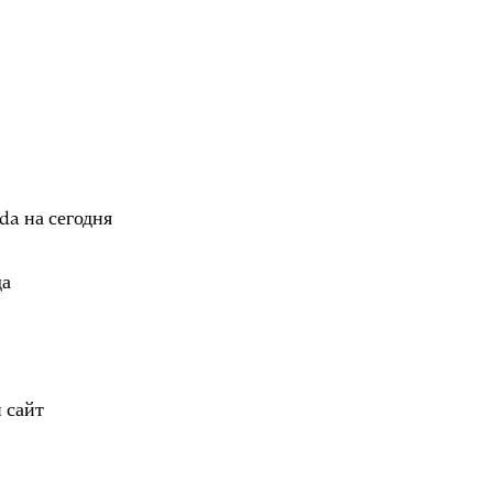
da на сегодня
да
 сайт