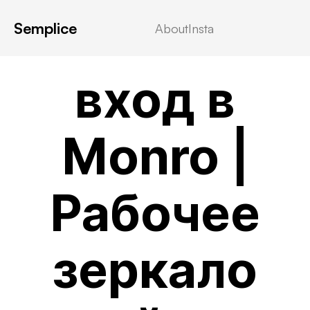
Semplice
About
Insta
News
вход в
Monro |
Рабочее
зеркало