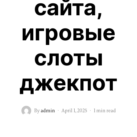
сайта,
игровые
слоты
джекпот
By
admin
·
April 1, 2025
·
1 min read