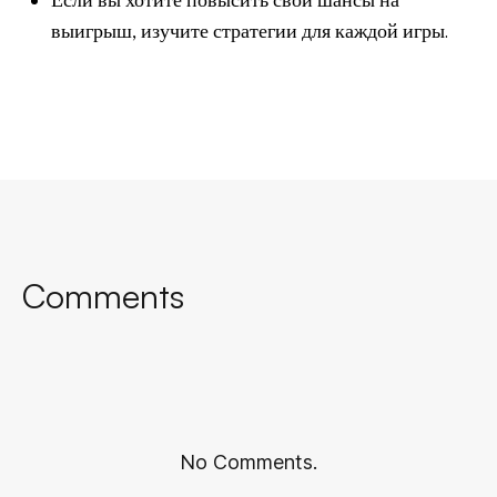
Если вы хотите повысить свои шансы на
выигрыш, изучите стратегии для каждой игры.
Comments
No Comments.