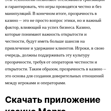
и гарантировать, что игры проводятся честно и без
манипуляций. В конечном итоге, прозрачность в
казино — это не просто вопрос этики, но и важный
фактор, влияющий на успех бизнеса. Казино,
которые понимают важность открытости и
честности, будут иметь больше шансов на
привлечение и удержание клиентов. Игроки, в свою
очередь, должны поддерживать эту культуру
прозрачности, требуя от операторов честности и
открытости. Таким образом, прозрачность в казино —
это основа для создания доверительных отношений
между игроками и операторами.
Скачать приложение