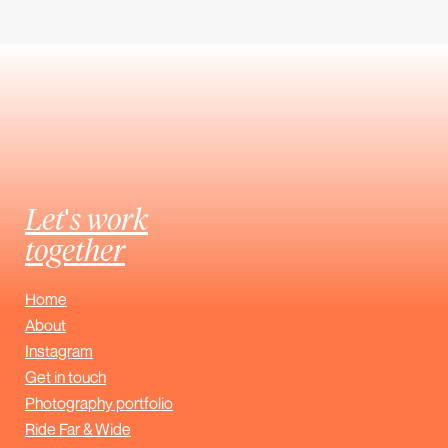
Let's work
together
Home
About
Instagram
Get in touch
Photography portfolio
Ride Far & Wide