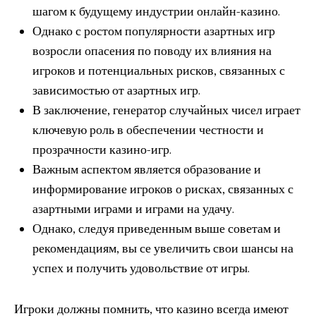
шагом к будущему индустрии онлайн-казино.
Однако с ростом популярности азартных игр
возросли опасения по поводу их влияния на
игроков и потенциальных рисков, связанных с
зависимостью от азартных игр.
В заключение, генератор случайных чисел играет
ключевую роль в обеспечении честности и
прозрачности казино-игр.
Важным аспектом является образование и
информирование игроков о рисках, связанных с
азартными играми и играми на удачу.
Однако, следуя приведенным выше советам и
рекомендациям, вы се увеличить свои шансы на
успех и получить удовольствие от игры.
Игроки должны помнить, что казино всегда имеют