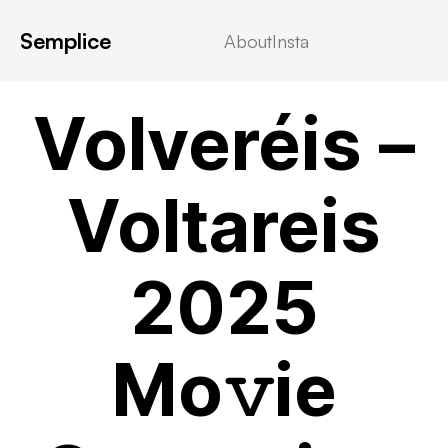
Semplice
About
Insta
VIDEOSTREAMING
Volveréis –
Voltareis
2025
Mo𝚟ie