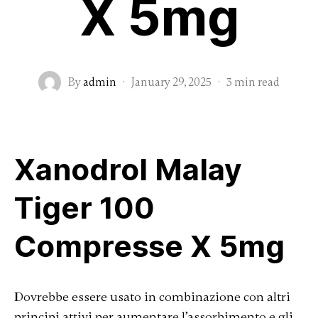
X 5mg
By
admin
·
January 29, 2025
·
3 min read
Xanodrol Malay
Tiger 100
Compresse X 5mg
Dovrebbe essere usato in combinazione con altri
principi attivi per aumentare l’assorbimento e gli