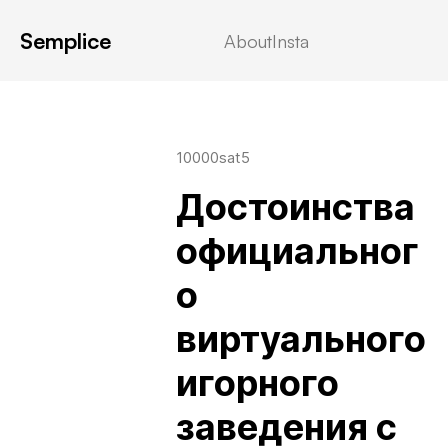
Semplice
About
Insta
Latest in: 10000sat5
10000sat5
Достоинства
официальног
о
виртуального
игорного
заведения с