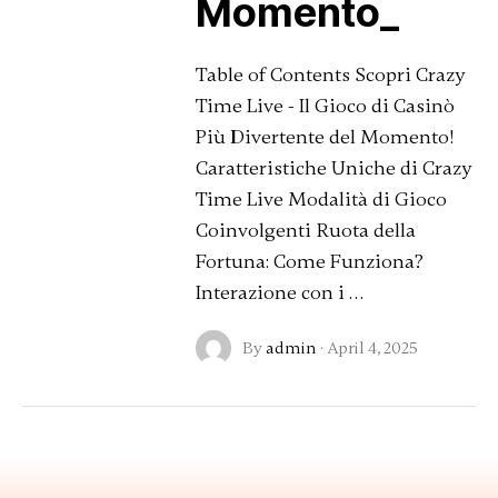
Momento_
Table of Contents Scopri Crazy
Time Live - Il Gioco di Casinò
Più Divertente del Momento!
Caratteristiche Uniche di Crazy
Time Live Modalità di Gioco
Coinvolgenti Ruota della
Fortuna: Come Funziona?
Interazione con i …
By
admin
·
April 4, 2025